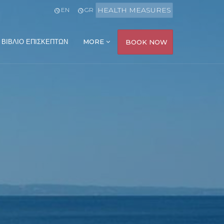
HEALTH MEASURES
EN
GR
ΒΙΒΛΙΟ ΕΠΙΣΚΕΠΤΩΝ
MORE
BOOK NOW