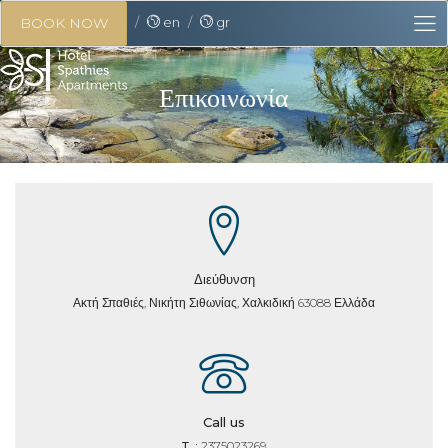
en
gr
BOOK NOW
Επικοινωνία
Διεύθυνση
Ακτή Σπαθιές, Νικήτη Σιθωνίας, Χαλκιδική 63088 Ελλάδα
Call us
T. :
2375023269