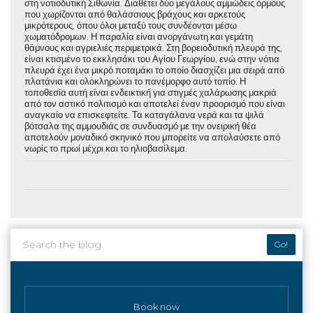
στη νοτιοδυτική Σιθωνία. Διαθέτει δύο μεγάλους αμμώδεις όρμους
που χωρίζονται από θαλάσσιους βράχους και αρκετούς
μικρότερους, όπου όλοι μεταξύ τους συνδέονται μέσω
χωματόδρομων. Η παραλία είναι ανοργάνωτη και γεμάτη
θάμνους και αγριελιές περιμετρικά. Στη βορειοδυτική πλευρά της,
είναι κτισμένο το εκκλησάκι του Αγίου Γεωργίου, ενώ στην νότια
πλευρά έχει ένα μικρό ποταμάκι το οποίο διασχίζει μια σειρά από
πλατάνια και ολοκληρώνει το πανέμορφο αυτό τοπίο. Η
τοποθεσία αυτή είναι ενδεικτική για στιγμές χαλάρωσης μακριά
από τον αστικό πολιτισμό και αποτελεί έναν προορισμό που είναι
αναγκαίο να επισκεφτείτε. Τα καταγάλανα νερά και τα ψιλά
βότσαλα της αμμουδιάς σε συνδυασμό με την ονειρική θέα
αποτελούν μοναδικό σκηνικό που μπορείτε να απολαύσετε από
νωρίς το πρωί μέχρι και το ηλιοβασίλεμα.
Go!
Book now