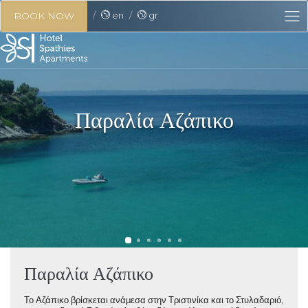
en
gr
BOOK NOW
Παραλία Αζάπικο
Παραλία Αζάπικο
Το Αζάπικο βρίσκεται ανάμεσα στην Τριστινίκα και το Στυλαδαριό,