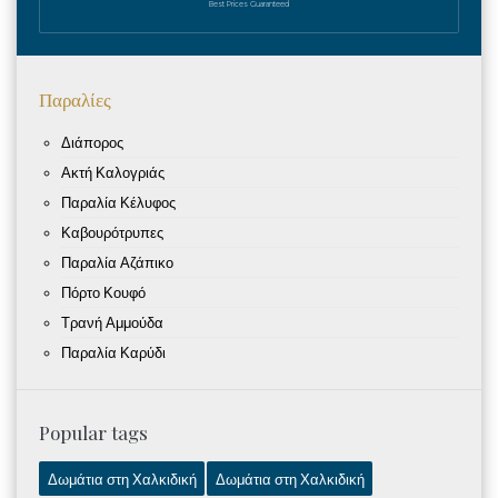
Best Prices Guaranteed
Παραλίες
Διάπορος
Ακτή Καλογριάς
Παραλία Κέλυφος
Καβουρότρυπες
Παραλία Αζάπικο
Πόρτο Κουφό
Τρανή Αμμούδα
Παραλία Καρύδι
Popular tags
Δωμάτια στη Χαλκιδική
Δωμάτια στη Χαλκιδική